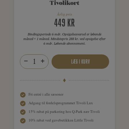
Tivolikort
Årlig pris
449 KR
Bindingsperiode 6 mdr. Opsigelsesvarsel er løbende
måned + 1 måned. Mindstepris 288 kr. ved opsigelse efter
6 mdr. Løbende abonnement.
LÆG I KURV
Fri entré i alle sæsoner
Adgang til fordelsprogrammet Tivoli Lux
15% rabat på parkering hos Q-Park nær Tivoli
10% rabat ved gavebutikken Little Tivoli