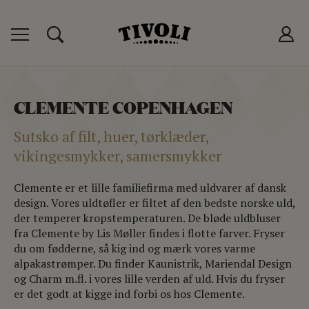
 TIVOLIKORT
P
CLEMENTE COPENHAGEN
T
Sutsko af filt, huer, tørklæder,
LUB
vikingesmykker, samersmykker
Clemente er et lille familiefirma med uldvarer af dansk
design. Vores uldtøfler er filtet af den bedste norske uld,
der temperer kropstemperaturen. De bløde uldbluser
fra Clemente by Lis Møller findes i flotte farver. Fryser
du om fødderne, så kig ind og mærk vores varme
alpakastrømper. Du finder Kaunistrik, Mariendal Design
og Charm m.fl. i vores lille verden af uld. Hvis du fryser
er det godt at kigge ind forbi os hos Clemente.