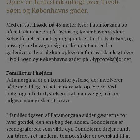
Oplev en fantastisk udsigt over Tivoli
Søen og Københavns gader.
Med en totalhøjde på 45 meter lyser Fatamorgana op
på nattehimmelen på Tivolis og Københavns skyline.
Selve tårnet er omdrejningspunktet for forlystelsen, og
passagerne bevæger sig op i knap 30 meter fra
gadeniveau, hvor de kan opleve en fantastisk udsigt over
Tivoli Søen og Københavns gader på Glyptotekshjørnet.
Familietur i højden
Fatamorgana er en kombiforlystelse, der involverer
både en vild og en lidt mindre vild oplevelse. Ved
indgangen til forlystelsen skal man vælge, hvilken
udgave man ønsker at prøve.
I familieudgaven af Fatamorgana sidder gæsterne to i
hver gondol, den ene bag den anden. Gondolerne er
scenograferede som vilde dyr. Gondolerne drejer rundt
om tårnet i et moderat tempo, så der er overskud til at