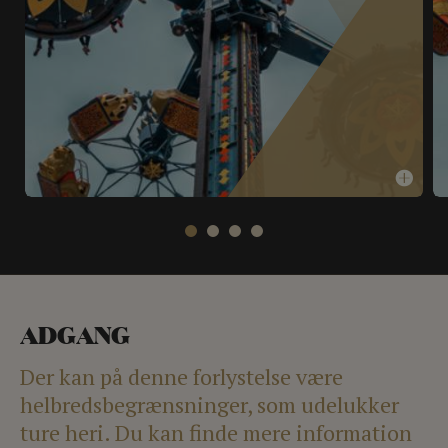
ADGANG
Der kan på denne forlystelse være
helbredsbegrænsninger, som udelukker
ture heri. Du kan finde mere information