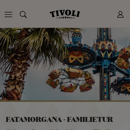
 TIVOLIKORT
P
T
LUB
FATAMORGANA - FAMILIETUR