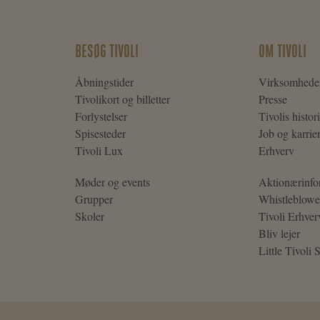
BESØG TIVOLI
OM TIVOLI
Åbningstider
Virksomhede
Tivolikort og billetter
Presse
Forlystelser
Tivolis histor
Spisesteder
Job og karrie
Tivoli Lux
Erhverv
Møder og events
Aktionærinfo
Grupper
Whistleblowe
Skoler
Tivoli Erhver
Bliv lejer
Little Tivoli