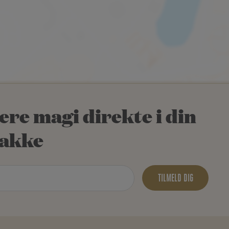
ere magi direkte i din
akke
TILMELD DIG