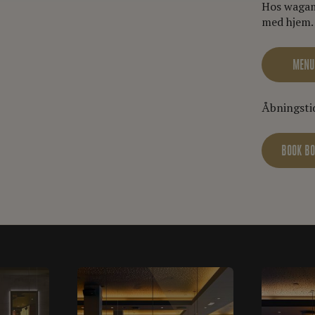
Hos wagam
med hjem. 
MENU
Åbningstid
BOOK B