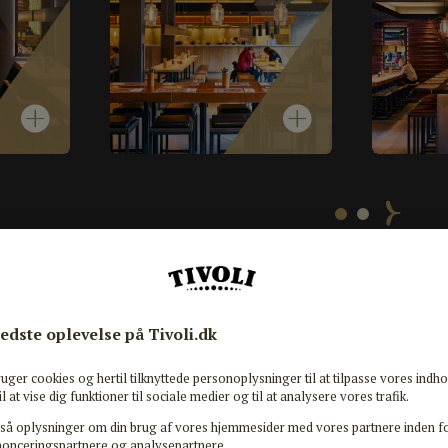
PRISNIVEAU
TELEFON
$$
33 75 06