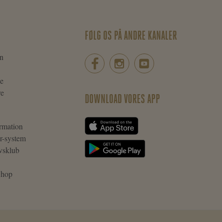
FØLG OS PÅ ANDRE KANALER
n
ie
re
DOWNLOAD VORES APP
rmation
r-system
vsklub
 Shop