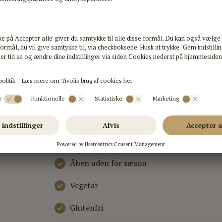
KATEGORI
WEBSITE
RESTAURANT
www.waga
KØKKEN
ASIATISK
Børnemenu
Handicapvenligt
Åben uden for sæson
Vegetar
Glutenfri