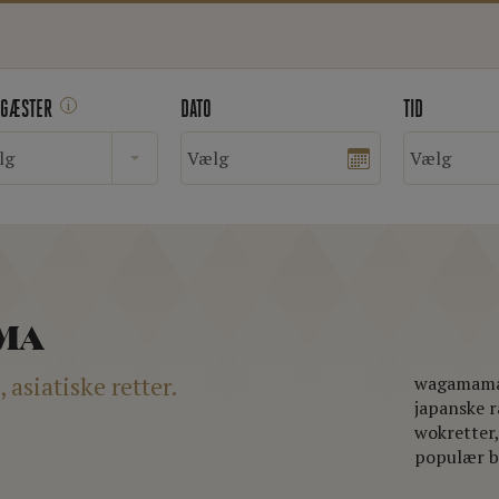
 GÆSTER
DATO
TID
i
lg
MA
asiatiske retter.
wagamama 
japanske r
wokretter
populær b