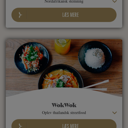
Nordafrikansk stemning
LÆS MERE
WokWok
Oplev thailandsk streetfood
LÆS MERE