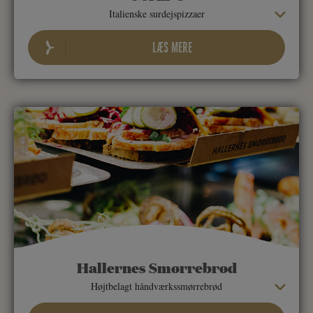
Italienske surdejspizzaer
LÆS MERE
Hallernes Smørrebrød
Højtbelagt håndværkssmørrebrød