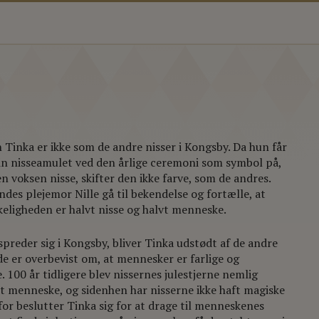
 Tinka er ikke som de andre nisser i Kongsby. Da hun får
in nisseamulet ved den årlige ceremoni som symbol på,
en voksen nisse, skifter den ikke farve, som de andres.
des plejemor Nille gå til bekendelse og fortælle, at
rkeligheden er halvt nisse og halvt menneske.
spreder sig i Kongsby, bliver Tinka udstødt af de andre
 de er overbevist om, at mennesker er farlige og
e. 100 år tidligere blev nissernes julestjerne nemlig
 et menneske, og sidenhen har nisserne ikke haft magiske
for beslutter Tinka sig for at drage til menneskenes