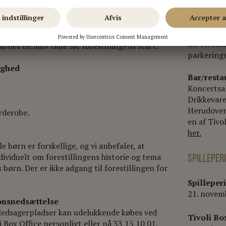
g til Tivoli på forestillingsdagen i hele
Tivolis
Tivoli li
Find mere
din rejse
salen
du Tivolik
åbnes en halv time før forestillingens start.
parkering
righed
Bar/resta
Koncertsal
Drikkevare
Herudover 
rderobe.
en af Tivo
her.
le børn er forskellige, og vi anbefaler, at
SPILLEPER
dividuelt om forestillingens historie og tema
 børn. Der er ikke adgang til forestillingen for
Spilleper
21. novem
onsnedsættelse
ledsagerpladser kan udelukkende købes ved
Tivoli Bo
i Box Office personligt eller på 33 15 10 01.