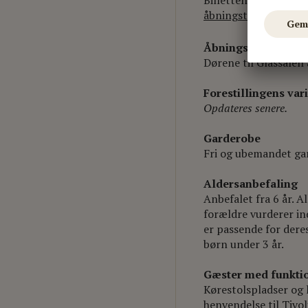
Billetten giver adgan
åbningstid
.
Åbningstider i Glas
Dørene til Glassalen 
Forestillingens va
Opdateres senere.
Garderobe
Fri og ubemandet ga
Aldersanbefaling
Anbefalet fra 6 år. Al
forældre vurderer in
er passende for deres
børn under 3 år.
Gæster med funkti
Kørestolspladser og 
henvendelse til Tivol