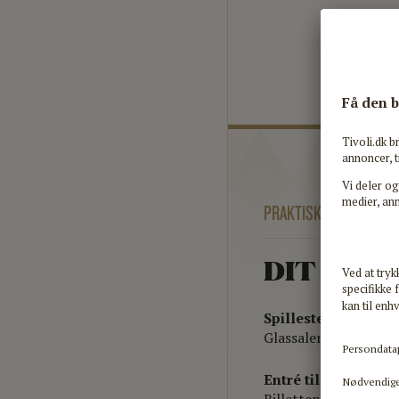
PRAKTISK INFORMATIO
DIT MUSI
Spillested
Glassalen.
Entré til Tivoli