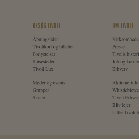
BESØG TIVOLI
OM TIVOLI
Åbningstider
Virksomhede
Tivolikort og billetter
Presse
Forlystelser
Tivolis histor
Spisesteder
Job og karrie
Tivoli Lux
Erhverv
Møder og events
Aktionærinfo
Grupper
Whistleblowe
Skoler
Tivoli Erhver
Bliv lejer
Little Tivoli