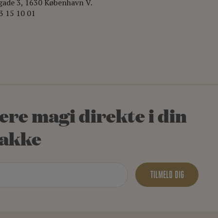
gade 3, 1630 København V.
3 15 10 01
ere magi direkte i din
akke
TILMELD DIG