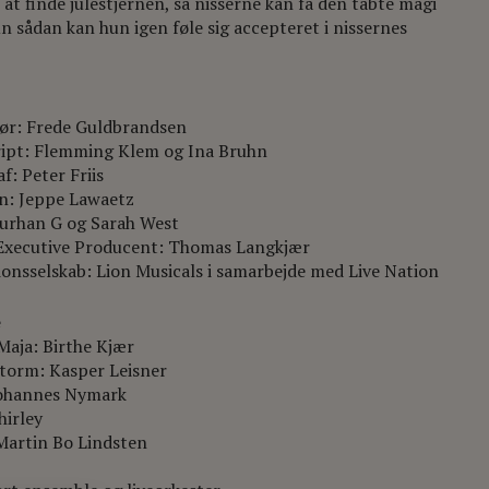
 at finde julestjernen, så nisserne kan få den tabte magi
un sådan kan hun igen føle sig accepteret i nissernes
tør: Frede Guldbrandsen
ipt: Flemming Klem og Ina Bruhn
f: Peter Friis
gn: Jeppe Lawaetz
Burhan G og Sarah West
 Executive Producent: Thomas Langkjær
onsselskab: Lion Musicals i samarbejde med Live Nation
e
Maja: Birthe Kjær
torm: Kasper Leisner
 Johannes Nymark
hirley
Martin Bo Lindsten