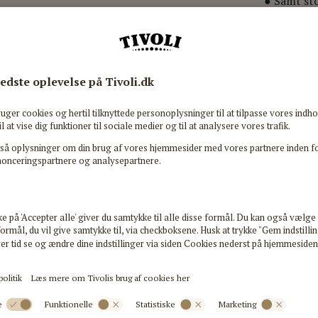
● Samt sto
Aldersanbe
N
CAL BESØG
OVERSIGT
Transpor