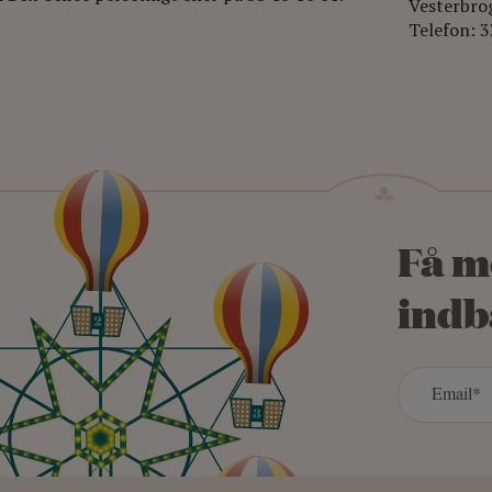
Vesterbro
Telefon: 3
Få m
indb