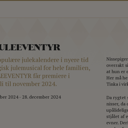
JULEEVENTYR
opulære julekalendere i nyere tid
Nissepigen
overrakt s
gisk julemusical for hele familien,
at hun er 
EEVENTYR får premiere i
Her må hen
oli til november 2024.
Tinka i vi
mber 2024
-
28. december 2024
Da rygtet 
nisser, da
upålidelig
stjålet af
evner. Der