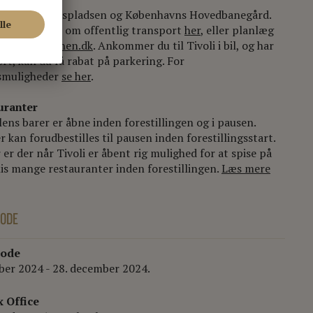
gger ved Rådhuspladsen og Københavns Hovedbanegård.
 information om offentlig transport
her
, eller planlæg
 med
Rejseplanen.dk
. Ankommer du til Tivoli i bil, og har
ort, kan du få rabat på parkering. For
smuligheder
se her
.
uranter
ens barer er åbne inden forestillingen og i pausen.
r kan forudbestilles til pausen inden forestillingsstart.
er der når Tivoli er åbent rig mulighed for at spise på
lis mange restauranter inden forestillingen.
Læs mere
IODE
iode
ber 2024 - 28. december 2024.
x Office