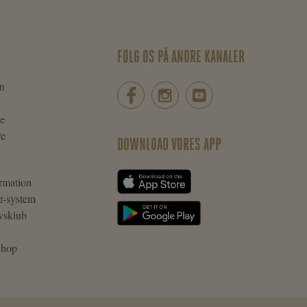
FØLG OS PÅ ANDRE KANALER
n
ie
re
DOWNLOAD VORES APP
rmation
r-system
vsklub
 Shop