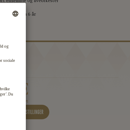
rt ensemble og liveorkester
faling er fra 6 år
 OVER ALLE FORESTILLINGER
t/parkering