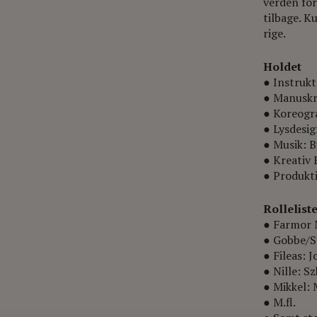
verden for
tilbage. K
rige.
Holdet
● Instruk
● Manuskr
● Koreogra
● Lysdesi
● Musik: 
● Kreativ
● Produkti
Rollelist
● Farmor 
● Gobbe/S
● Fileas:
● Nille: Sz
● Mikkel: 
● M.fl.